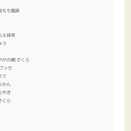
桜もち風味
ら＆抹茶
ゅう
かの樹 さくら
ブッセ
スク
うかん
らやき
さくら