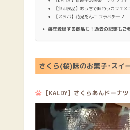
【KALDY】京都宇治抹茶 サクララテ
【無印良品】おうちで味わうカフェメ
【スタバ】花見だんご フラペチーノ
毎年登場する商品も！過去の記事もご
さくら(桜)味のお菓子･スイ
【KALDY】さくらあんドーナツ