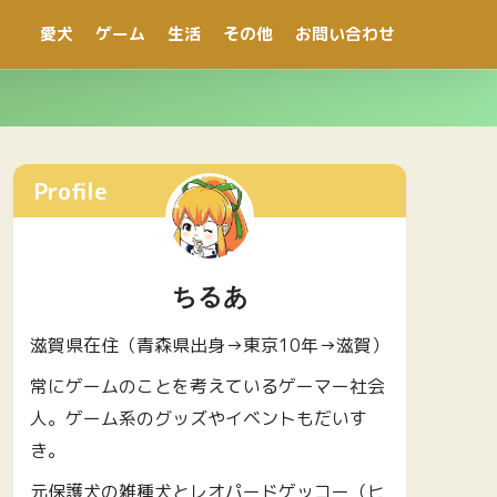
愛犬
ゲーム
生活
その他
お問い合わせ
Profile
ちるあ
滋賀県在住（青森県出身→東京10年→滋賀）
常にゲームのことを考えているゲーマー社会
人。ゲーム系のグッズやイベントもだいす
き。
元保護犬の雑種犬とレオパードゲッコー（ヒ