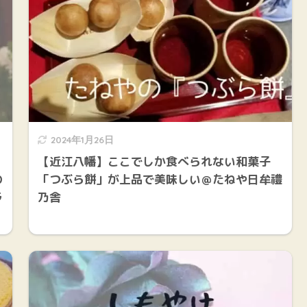
2024年1月26日
【近江八幡】ここでしか食べられない和菓子
の
「つぶら餅」が上品で美味しい＠たねや日牟禮
ラ
乃舎