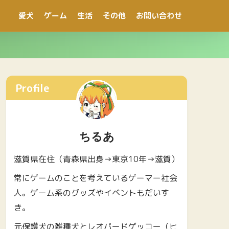
愛犬
ゲーム
生活
その他
お問い合わせ
Profile
ちるあ
滋賀県在住（青森県出身→東京10年→滋賀）
常にゲームのことを考えているゲーマー社会
人。ゲーム系のグッズやイベントもだいす
き。
元保護犬の雑種犬とレオパードゲッコー（ヒ