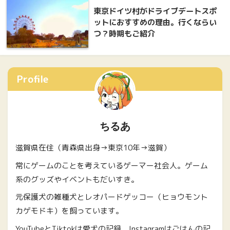
東京ドイツ村がドライブデートスポ
ットにおすすめの理由。行くならい
つ？時期もご紹介
Profile
ちるあ
滋賀県在住（青森県出身→東京10年→滋賀）
常にゲームのことを考えているゲーマー社会人。ゲーム
系のグッズやイベントもだいすき。
元保護犬の雑種犬とレオパードゲッコー（ヒョウモント
カゲモドキ）を飼っています。
YouTubeとTiktokは愛犬の記録。Instagramはごはんの記