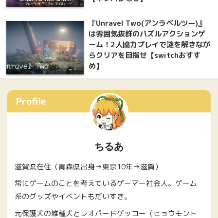
『Unravel Two(アンラベルツー)』
は雰囲気抜群のパズルアクションゲ
ーム！2人協力プレイで謎を解きなが
らクリアを目指せ【switchおすす
め】
Profile
ちるあ
滋賀県在住（青森県出身→東京10年→滋賀）
常にゲームのことを考えているゲーマー社会人。ゲーム
系のグッズやイベントもだいすき。
元保護犬の雑種犬とレオパードゲッコー（ヒョウモント